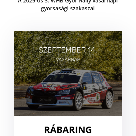
A 2025-ös 3. WHB Győr Rally vasárnapi
gyorsasági szakaszai
SZEPTEMBER 14.
VASÁRNAP
RÁBARING