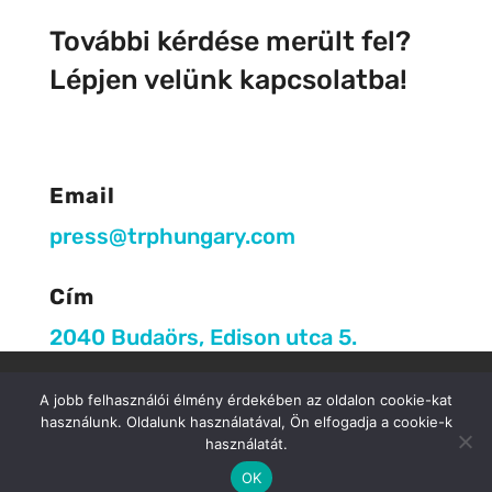
További kérdése merült fel?
Lépjen velünk kapcsolatba!
Email
press@trphungary.com
Cím
2040 Budaörs, Edison utca 5.
Biztonsági tájékoztató
Kapcsolat
A jobb felhasználói élmény érdekében az oldalon cookie-kat
használunk. Oldalunk használatával, Ön elfogadja a cookie-k
használatát.
Copyright 2023 TRP Hungary Kft.
OK