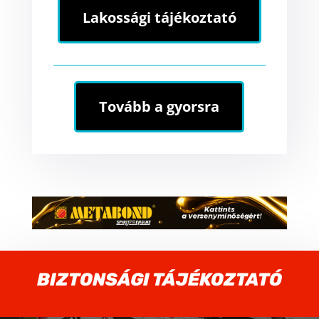
Lakossági tájékoztató
Tovább a gyorsra
BIZTONSÁGI TÁJÉKOZTATÓ