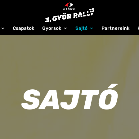
Csapatok
Gyorsok
Sajtó
Partnereink
SAJTÓ