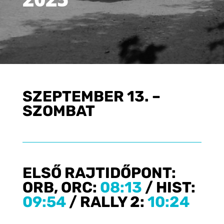
SZEPTEMBER 13. –
SZOMBAT
ELSŐ RAJTIDŐPONT:
ORB, ORC:
08:13
/
HIST:
09:54
/ RALLY 2:
10:24