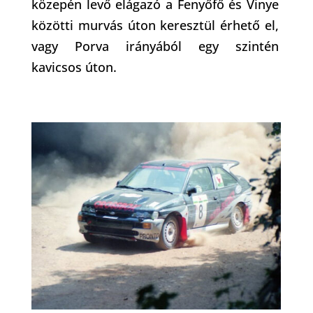
közepén levő elágazó a Fenyőfő és Vinye
közötti murvás úton keresztül érhető el,
vagy Porva irányából egy szintén
kavicsos úton.