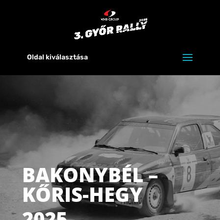
Oldal kiválasztása
BAKONYBÉL –
KŐRIS-HEGY
2025