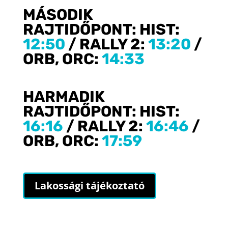
MÁSODIK
RAJTIDŐPONT:
HIST:
12:50
/ RALLY
2:
13
:20
/
ORB, ORC:
14:33
HARMADI
K
RAJTIDŐPONT:
HIST:
16:16
/ RALLY
2:
16
:46
/
ORB, ORC:
17:59
Lakossági tájékoztató