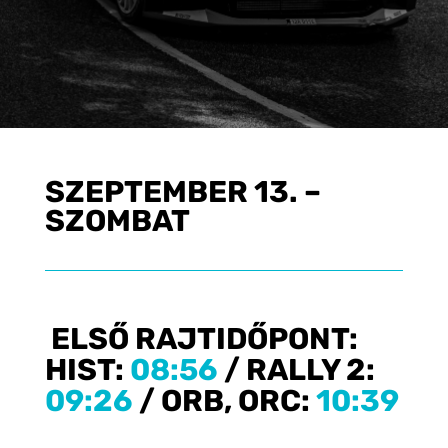
SZEPTEMBER 13. –
SZOMBAT
ELSŐ RAJTIDŐPONT:
HIST:
08:56
/ RALLY
2:
09
:26
/
ORB, ORC:
10:39