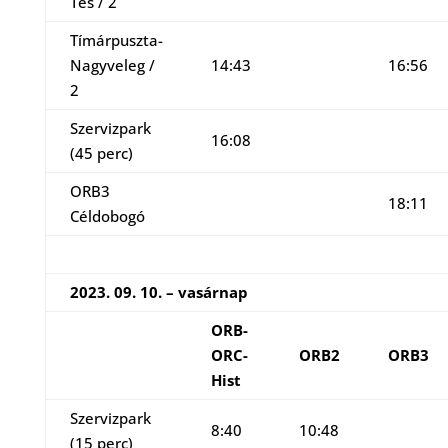
Tés / 2
Tímárpuszta-
Nagyveleg /
14:43
16:56
2
Szervizpark
16:08
(45 perc)
ORB3
18:11
Céldobogó
2023. 09. 10. – vasárnap
ORB-
ORC-
ORB2
ORB3
Hist
Szervizpark
8:40
10:48
(15 perc)