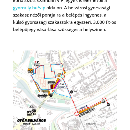
korlátozott számban VIP jegyek is elérhetők a
gyorrally.hu/vip
oldalon. A belvárosi gyorsasági
szakasz nézői pontjaira a belépés ingyenes, a
külső gyorsasági szakaszokra egyszeri, 3.000 Ft-os
belépőjegy vásárlása szükséges a helyszínen.