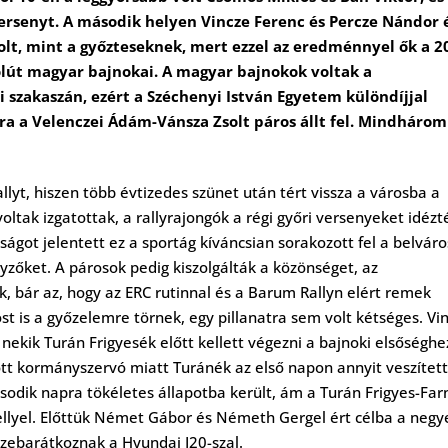
ersenyt. A második helyen Vincze Ferenc és Percze Nándor 
olt, mint a győzteseknek, mert ezzel az eredménnyel ők a 2
lút magyar bajnokai. A magyar bajnokok voltak a
szakaszán, ezért a Széchenyi István Egyetem különdíjjal
ra a Velenczei Ádám-Vánsza Zsolt páros állt fel. Mindhárom
lyt, hiszen több évtizedes szünet után tért vissza a városba a
oltak izgatottak, a rallyrajongók a régi győri versenyeket idézt
ságot jelentett ez a sportág kíváncsian sorakozott fel a belváro
zőket. A párosok pedig kiszolgálták a közönséget, az
, bár az, hogy az ERC rutinnal és a Barum Rallyn elért remek
 is a győzelemre törnek, egy pillanatra sem volt kétséges. Vi
nekik Turán Frigyesék előtt kellett végezni a bajnoki elsőséghe
tt kormányszervó miatt Turánék az első napon annyit veszített
sodik napra tökéletes állapotba került, ám a Turán Frigyes-Far
hellyel. Előttük Német Gábor és Németh Gergel ért célba a negy
zebarátkoznak a Hyundai I20-szal.