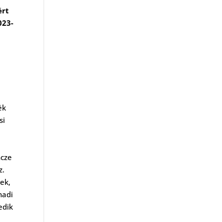
ért
023-
ék
si
ncze
z.
ek,
nadi
edik