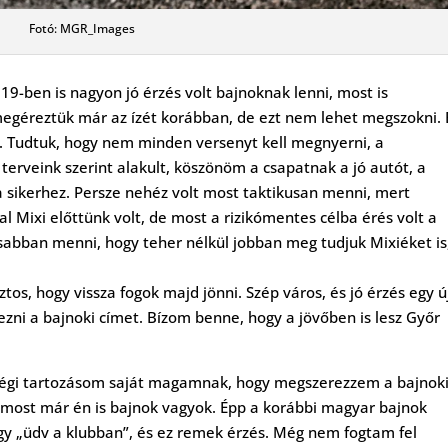
Fotó: MGR_Images
19-ben is nagyon jó érzés volt bajnoknak lenni, most is
 megéreztük már az ízét korábban, de ezt nem lehet megszokni. 
el. Tudtuk, hogy nem minden versenyt kell megnyerni, a
terveink szerint alakult, köszönöm a csapatnak a jó autót, a
 a sikerhez. Persze nehéz volt most taktikusan menni, mert
l Mixi előttünk volt, de most a rizikómentes célba érés volt a
abban menni, hogy teher nélkül jobban meg tudjuk Mixiéket is
s, hogy vissza fogok majd jönni. Szép város, és jó érzés egy ú
zni a bajnoki címet. Bízom benne, hogy a jövőben is lesz Győr
Régi tartozásom saját magamnak, hogy megszerezzem a bajnok
 most már én is bajnok vagyok. Épp a korábbi magyar bajnok
y „üdv a klubban”, és ez remek érzés. Még nem fogtam fel