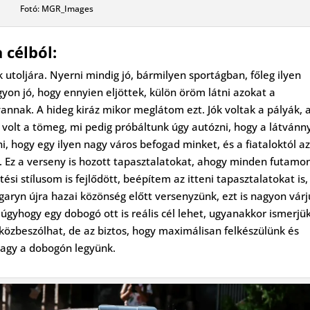
Fotó: MGR_Images
 célból:
utoljára. Nyerni mindig jó, bármilyen sportágban, főleg ilyen
on jó, hogy ennyien eljöttek, külön öröm látni azokat a
vannak. A hideg kiráz mikor meglátom ezt. Jók voltak a pályák, 
s volt a tömeg, mi pedig próbáltunk úgy autózni, hogy a látvánn
ni, hogy egy ilyen nagy város befogad minket, és a fiataloktól a
k. Ez a verseny is hozott tapasztalatokat, ahogy minden futamo
si stílusom is fejlődött, beépítem az itteni tapasztalatokat is,
aryn újra hazai közönség előtt versenyzünk, ezt is nagyon várj
úgyhogy egy dobogó ott is reális cél lehet, ugyanakkor ismerjü
 közbeszólhat, de az biztos, hogy maximálisan felkészülünk és
vagy a dobogón legyünk.