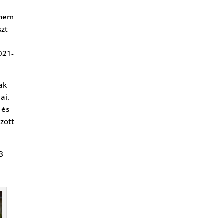
 nem
szt
2021-
ak
ai.
 és
szott
HB