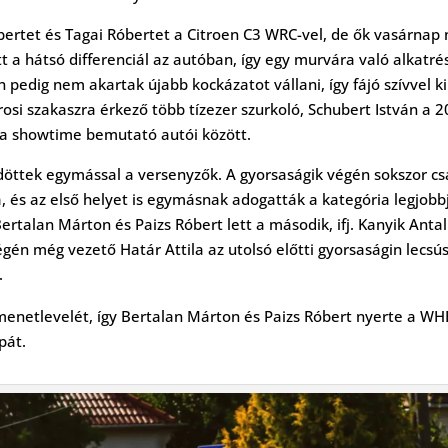
ertet és Tagai Róbertet a Citroen C3 WRC-vel, de ők vasárnap
t a hátsó differenciál az autóban, így egy murvára való alkatré
n pedig nem akartak újabb kockázatot vállani, így fájó szívvel ki
városi szakaszra érkező több tízezer szurkoló, Schubert István a 
 a showtime bemutató autói között.
öttek egymással a versenyzők. A gyorsaságik végén sokszor cs
 és az első helyet is egymásnak adogatták a kategória legjobbj
ertalan Márton és Paizs Róbert lett a második, ifj. Kanyik Antal
én még vezető Határ Attila az utolsó előtti gyorsaságin lecsú
.
 menetlevelét, így Bertalan Márton és Paizs Róbert nyerte a W
pát.