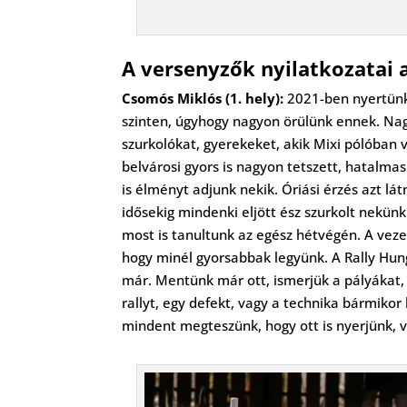
A versenyzők nyilatkozatai a
Csomós Miklós (1. hely):
2021-ben nyertünk 
szinten, úgyhogy nagyon örülünk ennek. Nagy
szurkolókat, gyerekeket, akik Mixi pólóban 
belvárosi gyors is nagyon tetszett, hatalma
is élményt adjunk nekik. Óriási érzés azt lát
idősekig mindenki eljött ész szurkolt nekün
most is tanultunk az egész hétvégén. A vezeté
hogy minél gyorsabbak legyünk. A Rally Hung
már. Mentünk már ott, ismerjük a pályákat, 
rallyt, egy defekt, vagy a technika bármikor
mindent megteszünk, hogy ott is nyerjünk, 