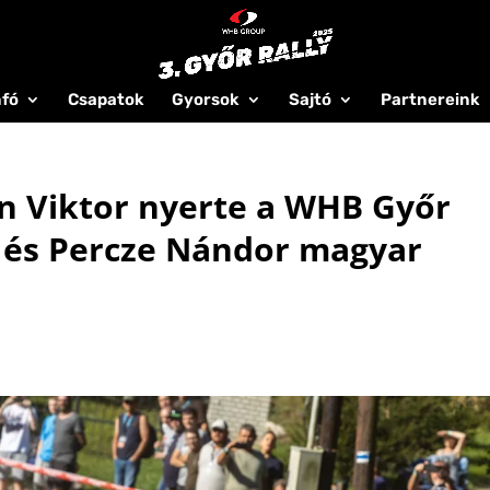
nfó
Csapatok
Gyorsok
Sajtó
Partnereink
n Viktor nyerte a WHB Győr
c és Percze Nándor magyar