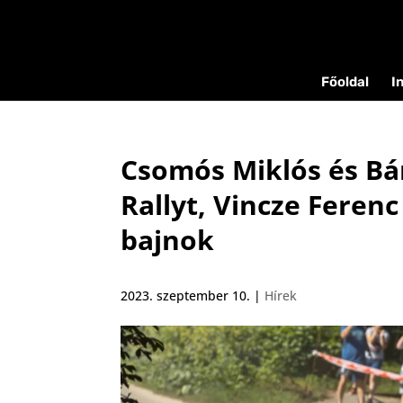
Főoldal
I
Csomós Miklós és Bá
Rallyt, Vincze Feren
bajnok
2023. szeptember 10.
|
Hírek