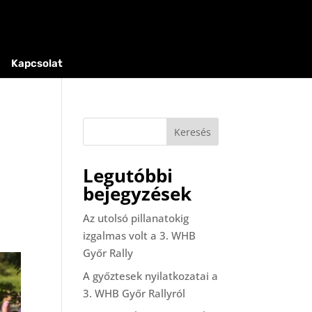
Kapcsolat
Keresés
Legutóbbi
bejegyzések
Az utolsó pillanatokig
izgalmas volt a 3. WHB
Győr Rally
A győztesek nyilatkozatai a
3. WHB Győr Rallyról