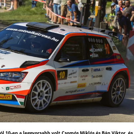
ól 10-en a leggyorsabb volt Csomós Miklós és Bán Viktor, és