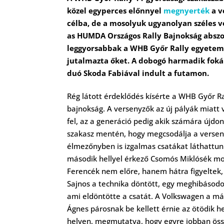
közel egyperces előnnyel
megnyerték
a v
célba, de a mosolyuk ugyanolyan széles v
as HUMDA Országos Rally Bajnokság abszo
leggyorsabbak a WHB Győr Rally egyetemi 
jutalmazta őket. A dobogó harmadik foká
duó Skoda Fabiával indult a futamon.
Rég látott érdeklődés kísérte a WHB Győr Ral
bajnokság. A versenyzők az új pályák miatt v
fel, az a generáció pedig akik számára újdon
szakasz mentén, hogy megcsodálja a verseny
élmezőnyben is izgalmas csatákat láthattunk
második hellyel érkező Csomós Miklósék most
Ferencék nem előre, hanem hátra figyeltek, 
Sajnos a technika döntött, egy meghibásodo
ami eldöntötte a csatát. A Volkswagen a má
Ágnes párosnak be kellett érnie az ötödik 
helyen, megmutatva, hogy egyre jobban öss