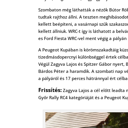
Szombaton még láthatták a nézők Bútor Rób
tudtak rajthoz állni. A teszten meghibásodot
kellett beépíteni, a vasárnapi szűk szakaszo
kellett állniuk. WRC-t így is láthatott a bel
es Ford Fiesta WRC-vel ment végig a pályán
A Peugeot Kupában is körömszakadtáig küzd
tizedmásdopercnyi különbséggel értek célba,
Végül Zagyva Lajos és Spitzer Gábor nyert, B
Bárdos Péter a haramdik. A szombati nap vég
a pályáról és 17 perces hátránnyal ért célba
Frissítés:
Zagyva Lajos a cél előtt leadta
Győr Rally RC4 kategóriáját és a Peugeot Ku