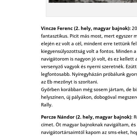
Vincze Ferenc (2. hely, magyar bajnok):
20
fantasztikus. Picit más most, mert egyszer
elején ez volt a cél, mindent erre tettünk f
kiegyensúlyozottság volt a fontos. Minden a 
navigátorom is nagyon jó volt, és ez kellett
versenyző vagyok és nyerni szeretnék. Ezútta
legfontosabb. Nyíregyházán próbálunk gyors
az Eb mezőnyt is szorítani.
Győrben korábban még sosem jártam, de bizto
helyszínen, új pályákon, dobogóval megszere
Rally.
Percze Nándor (2. hely, magyar bajnok)
: 
címet. Öt magyar bajnoknak navigáltam, és
navigátortársaimtól kapom az sms-eket, hog