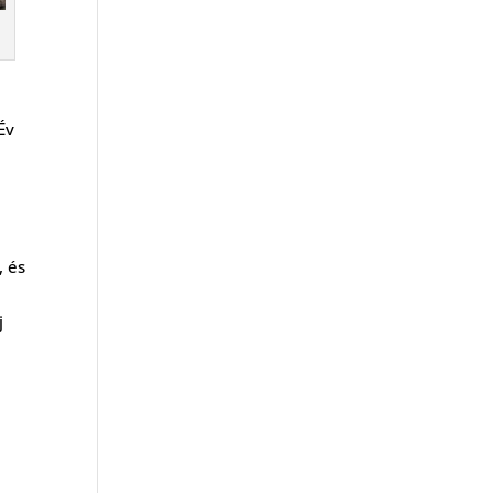
Év
, és
j
i