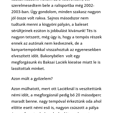
szerelmesedtem bele a ralisportba még 2002-
2003-ban. Úgy gondolom, minden szakasz nagyon
jól össze volt rakva. Sajnos másodszor nem
tudtunk menni a kisgyóni pályán, a baleset
sérültjeinek ezúton is jobbulást kívánunk! Tés is
nagyon tetszett, még úgy is, hogy a tempós részek
ennek az autónak nem kedveznek, de a
kanyartempónkkal visszahoztuk az egyenesekben
elveszített időt. Bakonybélen volt egy
megforgásunk és Baksai Laciék kiesése miatt le is
lassítottak minket.
Azon múlt a győzelem?
Azon múlhatott, mert ott Laciéknál is veszítettünk
némi időt, a megforgásnál pedig bő 20 másodperc
maradt benne. nagy tempóval érkeztünk oda ahol
előtte esett némi eső is, nagyon csúszott a pálya