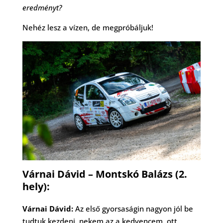
eredményt?
Nehéz lesz a vízen, de megpróbáljuk!
Várnai Dávid – Montskó Balázs (2.
hely):
Várnai Dávid:
Az első gyorsaságin nagyon jól be
tudtuk kezdeni. nekem az a kedvencem, ott