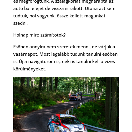
és megforogtunk. A szalagkorlát megharapta az
autó bal elejét de vissza is rakott. Utána azt sem
tudtuk, hol vagyunk, össze kellett magunkat
szedni.
Holnap mire számítotok?
Esőben annyira nem szeretek menni, de várjuk a
vasárnapot. Most legalább tudunk tanulni esőben
is. Új a navigátorom is, neki is tanulni kell a vizes
körülményeket.