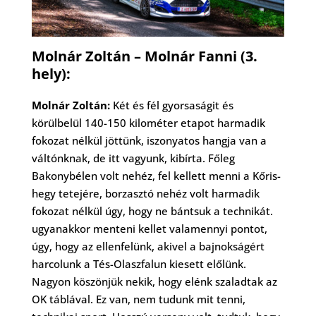
Molnár Zoltán – Molnár Fanni (3.
hely):
Molnár Zoltán:
Két és fél gyorsaságit és
körülbelül 140-150 kilométer etapot harmadik
fokozat nélkül jöttünk, iszonyatos hangja van a
váltónknak, de itt vagyunk, kibírta. Főleg
Bakonybélen volt nehéz, fel kellett menni a Kőris-
hegy tetejére, borzasztó nehéz volt harmadik
fokozat nélkül úgy, hogy ne bántsuk a technikát.
ugyanakkor menteni kellet valamennyi pontot,
úgy, hogy az ellenfelünk, akivel a bajnokságért
harcolunk a Tés-Olaszfalun kiesett előlünk.
Nagyon köszönjük nekik, hogy elénk szaladtak az
OK táblával. Ez van, nem tudunk mit tenni,