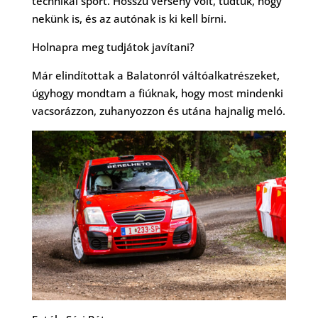
technikai sport. Hosszú verseny volt, tudtuk, hogy
nekünk is, és az autónak is ki kell bírni.
Holnapra meg tudjátok javítani?
Már elindítottak a Balatonról váltóalkatrészeket,
úgyhogy mondtam a fiúknak, hogy most mindenki
vacsorázzon, zuhanyozzon és utána hajnalig meló.