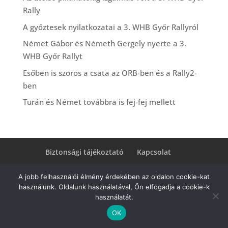
Rally
A győztesek nyilatkozatai a 3. WHB Győr Rallyról
Német Gábor és Németh Gergely nyerte a 3.
WHB Győr Rallyt
Esőben is szoros a csata az ORB-ben és a Rally2-
ben
Turán és Német továbbra is fej-fej mellett
Biztonsági tájékoztató
Kapcsolat
A jobb felhasználói élmény érdekében az oldalon cookie-kat
használunk. Oldalunk használatával, Ön elfogadja a cookie-k
Copyright 2023 TRP Hungary Kft.
használatát.
OK