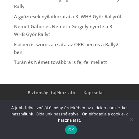
Rally
A győztesek nyilatkozatai a 3. WHB Győr Rallyról
Német Gábor és Németh Gergely nyerte a 3.
WHB Győr Rallyt
Esőben is szoros a csata az ORB-ben és a Rally2-
ben
Turán és Német továbbra is fej-fej mellett
Biztonsági tájékoztató
Kapcsolat
A jobb felhasználói élmény érdekében az oldalon cookie-kat
használunk. Oldalunk használatával, Ön elfogadja a cookie-k
Copyright 2023 TRP Hungary Kft.
használatát.
OK