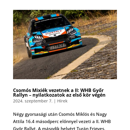
Csomós Mixiék vezetnek a II: WHB Győr
Rallyn – nyilatkozatok az első kör végén
2024. szeptember 7.
|
Hírek
Négy gyorsasági után Csomós Miklós és Nagy
Attila 16.4 másodperc előnnyel vezeti a II. WHB
Győr Rallyt. A második helyért Turán Frigyes,