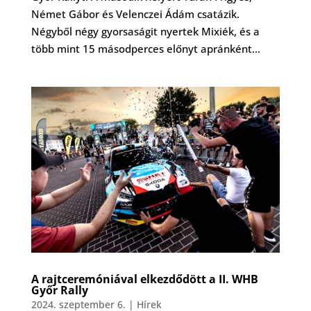
Német Gábor és Velenczei Ádám csatázik.
Négyből négy gyorsaságit nyertek Mixiék, és a
több mint 15 másodperces előnyt apránként...
A rajtceremóniával elkezdődött a II. WHB
Győr Rally
2024. szeptember 6.
|
Hírek