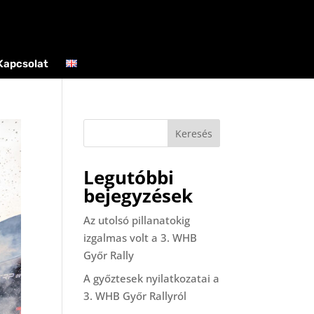
Kapcsolat
Keresés
Legutóbbi
bejegyzések
Az utolsó pillanatokig
izgalmas volt a 3. WHB
Győr Rally
A győztesek nyilatkozatai a
3. WHB Győr Rallyról