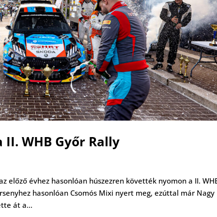
 II. WHB Győr Rally
 az előző évhez hasonlóan húszezren követték nyomon a II. WH
versenyhez hasonlóan Csomós Mixi nyert meg, ezúttal már Nagy
te át a...