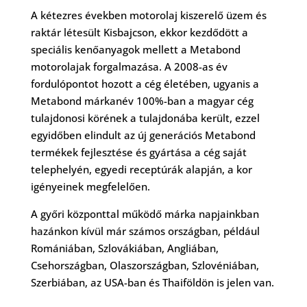
A kétezres években motorolaj kiszerelő üzem és
raktár létesült Kisbajcson, ekkor kezdődött a
speciális kenőanyagok mellett a Metabond
motorolajak forgalmazása. A 2008-as év
fordulópontot hozott a cég életében, ugyanis a
Metabond márkanév 100%-ban a magyar cég
tulajdonosi körének a tulajdonába került, ezzel
egyidőben elindult az új generációs Metabond
termékek fejlesztése és gyártása a cég saját
telephelyén, egyedi receptúrák alapján, a kor
igényeinek megfelelően.
A győri központtal működő márka napjainkban
hazánkon kívül már számos országban, például
Romániában, Szlovákiában, Angliában,
Csehországban, Olaszországban, Szlovéniában,
Szerbiában, az USA-ban és Thaiföldön is jelen van.