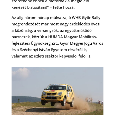
szeretnénk ennek a motornak a megfelelő
kenését biztosítani!” – tette hozzá.
Az alig három hónap múlva zajló WHB Győr Rally
megrendezését már most nagy érdeklődés övezi
a közönség, a versenyzők, az együttműködő
partnerek, köztük a HUMDA Magyar Mobilitás-
fejlesztési Ügynökség Zrt., Győr Megyei Jogú Város
és a Széchenyi István Egyetem részéről is,
valamint az üzleti szektor képviselői felől is.