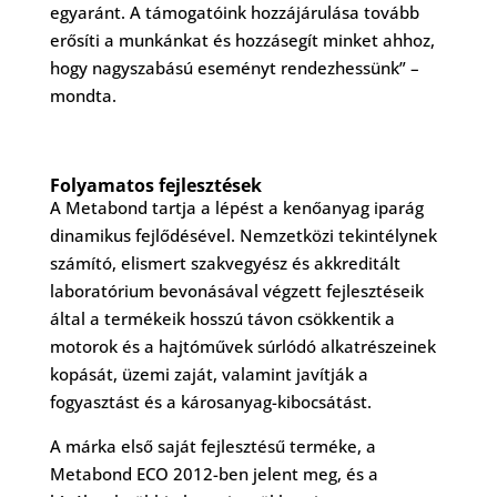
egyaránt. A támogatóink hozzájárulása tovább
erősíti a munkánkat és hozzásegít minket ahhoz,
hogy nagyszabású eseményt rendezhessünk” –
mondta.
Folyamatos fejlesztések
A Metabond tartja a lépést a kenőanyag iparág
dinamikus fejlődésével. Nemzetközi tekintélynek
számító, elismert szakvegyész és akkreditált
laboratórium bevonásával végzett fejlesztéseik
által a termékeik hosszú távon csökkentik a
motorok és a hajtóművek súrlódó alkatrészeinek
kopását, üzemi zaját, valamint javítják a
fogyasztást és a károsanyag-kibocsátást.
A márka első saját fejlesztésű terméke, a
Metabond ECO 2012-ben jelent meg, és a