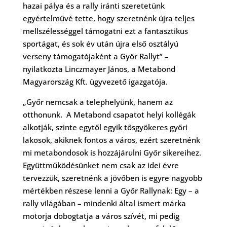
hazai pálya és a rally iránti szeretetünk
egyértelművé tette, hogy szeretnénk újra teljes
mellszélességgel támogatni ezt a fantasztikus
sportágat, és sok év után újra első osztályú
verseny támogatójaként a Győr Rallyt” –
nyilatkozta Linczmayer János, a Metabond
Magyarország Kft. ügyvezető igazgatója.
„Győr nemcsak a telephelyünk, hanem az
otthonunk. A Metabond csapatot helyi kollégák
alkotják, szinte egytől egyik tősgyökeres győri
lakosok, akiknek fontos a város, ezért szeretnénk
mi metabondosok is hozzájárulni Győr sikereihez.
Együttműködésünket nem csak az idei évre
tervezzük, szeretnénk a jövőben is egyre nagyobb
mértékben részese lenni a Győr Rallynak: Egy – a
rally világában – mindenki által ismert márka
motorja dobogtatja a város szívét, mi pedig