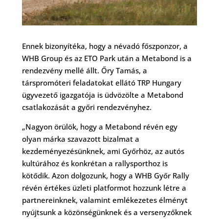
Ennek bizonyítéka, hogy a névadó főszponzor, a
WHB Group és az ETO Park után a Metabond is a
rendezvény mellé állt. Őry Tamás, a
társpromóteri feladatokat ellátó TRP Hungary
ügyvezető igazgatója is üdvözölte a Metabond
csatlakozását a győri rendezvényhez.
„Nagyon örülök, hogy a Metabond révén egy
olyan márka szavazott bizalmat a
kezdeményezésünknek, ami Győrhöz, az autós
kultúrához és konkrétan a rallysporthoz is
kötődik. Azon dolgozunk, hogy a WHB Győr Rally
révén értékes üzleti platformot hozzunk létre a
partnereinknek, valamint emlékezetes élményt
nyújtsunk a közönségünknek és a versenyzőknek