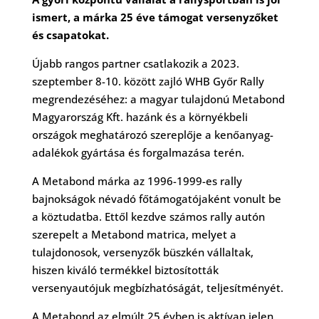
ismert, a márka 25 éve támogat versenyzőket
és csapatokat.
Újabb rangos partner csatlakozik a 2023.
szeptember 8-10. között zajló WHB Győr Rally
megrendezéséhez: a magyar tulajdonú Metabond
Magyarország Kft. hazánk és a környékbeli
országok meghatározó szereplője a kenőanyag-
adalékok gyártása és forgalmazása terén.
A Metabond márka az 1996-1999-es rally
bajnokságok névadó főtámogatójaként vonult be
a köztudatba. Ettől kezdve számos rally autón
szerepelt a Metabond matrica, melyet a
tulajdonosok, versenyzők büszkén vállaltak,
hiszen kiváló termékkel biztosították
versenyautójuk megbízhatóságát, teljesítményét.
A Metabond az elmúlt 25 évben is aktívan jelen