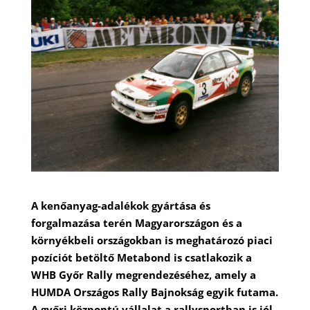
A kenőanyag-adalékok gyártása és
forgalmazása terén Magyarországon és a
környékbeli országokban is meghatározó piaci
pozíciót betöltő Metabond is csatlakozik a
WHB Győr Rally megrendezéséhez, amely a
HUMDA Országos Rally Bajnokság egyik futama.
A győri központú vállalat a rallysportban is jól