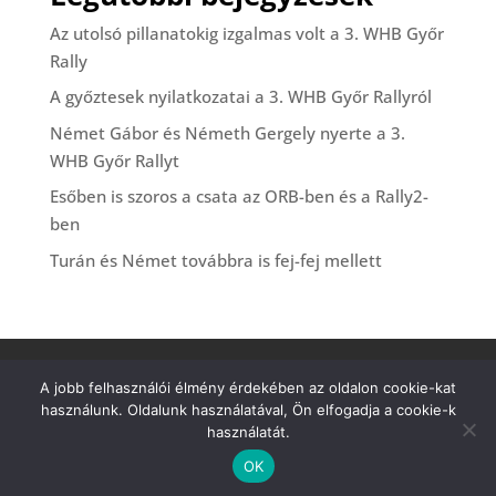
Az utolsó pillanatokig izgalmas volt a 3. WHB Győr
Rally
A győztesek nyilatkozatai a 3. WHB Győr Rallyról
Német Gábor és Németh Gergely nyerte a 3.
WHB Győr Rallyt
Esőben is szoros a csata az ORB-ben és a Rally2-
ben
Turán és Német továbbra is fej-fej mellett
Biztonsági tájékoztató
Kapcsolat
A jobb felhasználói élmény érdekében az oldalon cookie-kat
használunk. Oldalunk használatával, Ön elfogadja a cookie-k
használatát.
Copyright 2023 TRP Hungary Kft.
OK