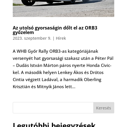
Az utolsó gyorsaságin dőlt el az ORB3
győzelem
2023. szeptember 9.
|
Hírek
A WHB Győr Rally ORB3-as kategóriájának
versenyét hat gyorsasági szakasz után a Péter Pál
– Dudás István Márton páros nyerte Honda Civic-
kel. A második helyen Lenkey Ákos és Drótos
Cintia végzett Ladával, a harmadik Oberling
Krisztián és Mitnyik János lett...
Keresés
Legutóbbi bejegyzések