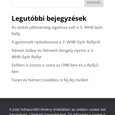
Keresés
Legutóbbi bejegyzések
Az utolsó pillanatokig izgalmas volt a 3. WHB Győr
Rally
A győztesek nyilatkozatai a 3. WHB Győr Rallyról
Német Gábor és Németh Gergely nyerte a 3.
WHB Győr Rallyt
Esőben is szoros a csata az ORB-ben és a Rally2-
ben
Turán és Német továbbra is fej-fej mellett
Biztonsági tájékoztató
Kapcsolat
A jobb felhasználói élmény érdekében az oldalon cookie-kat
használunk. Oldalunk használatával, Ön elfogadja a cookie-k